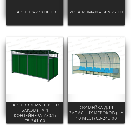
НАВЕС СЗ-239.00.03
УРНА ROMANA 305.22.00
НАВЕС ДЛЯ МУСОРНЫХ
СКАМЕЙКА ДЛЯ
БАКОВ (НА 4
ЗАПАСНЫХ ИГРОКОВ (НА
КОНТЕЙНЕРА 770Л)
10 МЕСТ) СЗ-243.00
СЗ-241.00