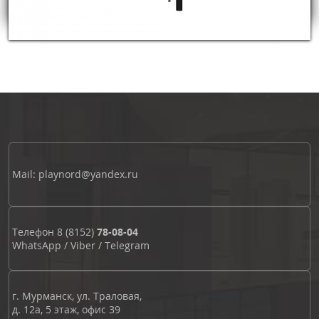
Mail: playnord@yandex.ru
Телефон
8 (8152)
78-08-04
WhatsApp
/
Viber
/
Telegram
г. Мурманск, ул. Траловая,
д. 12а, 5 этаж, офис 39