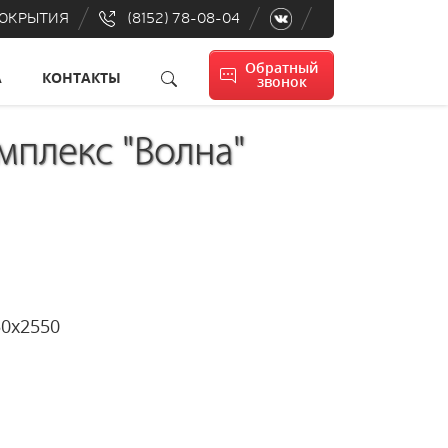
ПОКРЫТИЯ
(8152) 78-08-04
Обратный
А
КОНТАКТЫ
звонок
мплекс "Волна"
22х3950х2550