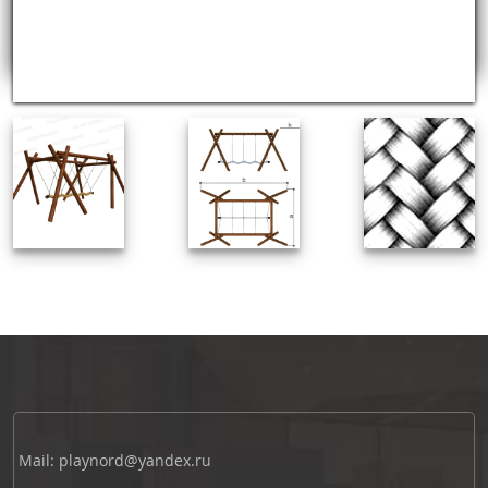
Mail: playnord@yandex.ru