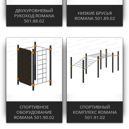
ДВУХУРОВНЕВЫЙ
НИЗКИЕ БРУСЬЯ
РУКОХОД ROMANA
ROMANA 501.89.02
501.88.02
СПОРТИВНОЕ
СПОРТИВНЫЙ
ОБОРУДОВАНИЕ
КОМПЛЕКС ROMANA
ROMANA 501.90.02
501.91.02