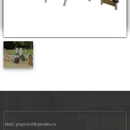
Mail: playnord@yandex.ru