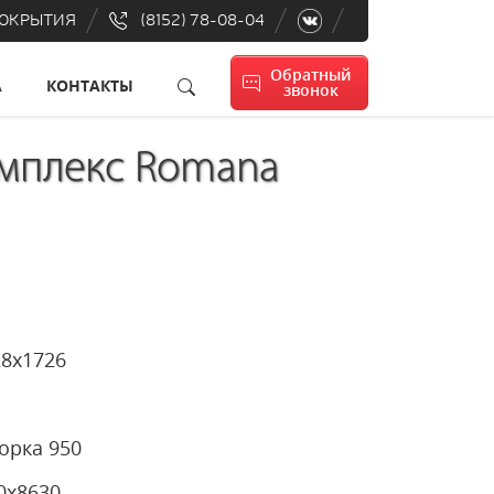
ПОКРЫТИЯ
(8152) 78-08-04
Обратный
А
КОНТАКТЫ
звонок
мплекс Romana
128х1726
12
 Горка 950
650х8630