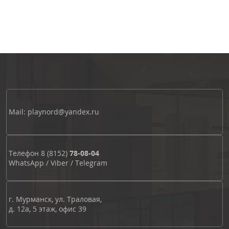
Mail: playnord@yandex.ru
Телефон
8 (8152)
78-08-04
WhatsApp
/
Viber
/
Telegram
г. Мурманск, ул. Траловая,
д. 12а, 5 этаж, офис 39