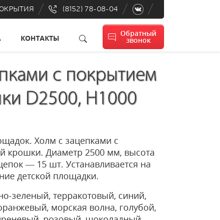
ПОКРЫТИЯ
(8152) 78-08-04
Обратный
А
КОНТАКТЫ
звонок
епками с покрытием
шки D2500, H1000
ощадок. Холм с зацепками с
й крошки. Диаметр 2500 мм, высота
цепок — 15 шт. Устанавливается на
ние детской площадки.
о-зеленый, терракотовый, синий,
оранжевый, морская волна, голубой,
иреневый, розовый, шоколадный,