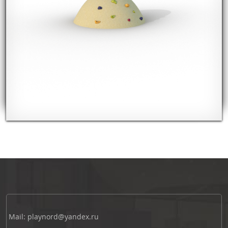
Mail: playnord@yandex.ru