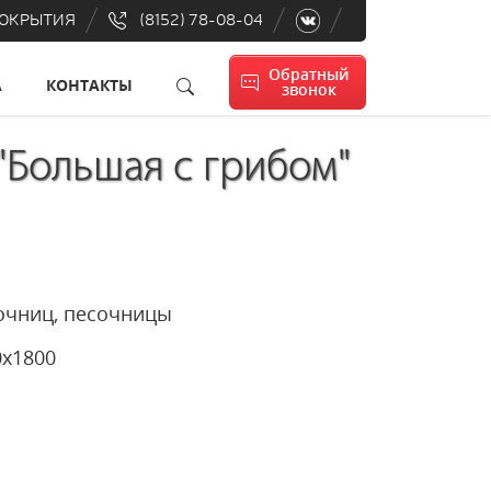
ПОКРЫТИЯ
(8152) 78-08-04
Обратный
А
КОНТАКТЫ
звонок
"Большая с грибом"
есочниц, песочницы
900х1800