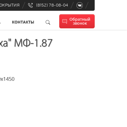
ПОКРЫТИЯ
(8152) 78-08-04
Обратный
А
КОНТАКТЫ
звонок
ха" МФ-1.87
350х1450