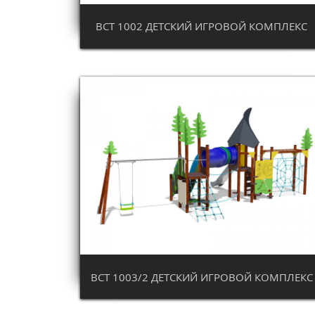
ВСТ 1002 ДЕТСКИЙ ИГРОВОЙ КОМПЛЕКС
ВСТ 1003/2 ДЕТСКИЙ ИГРОВОЙ КОМПЛЕКС