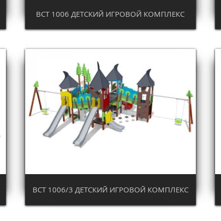
ВСТ 1006 ДЕТСКИЙ ИГРОВОЙ КОМПЛЕКС
ВСТ 1006/3 ДЕТСКИЙ ИГРОВОЙ КОМПЛЕКС