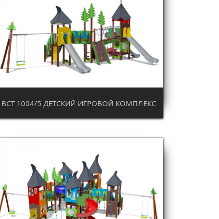
ВСТ 1004/5 ДЕТСКИЙ ИГРОВОЙ КОМПЛЕКС