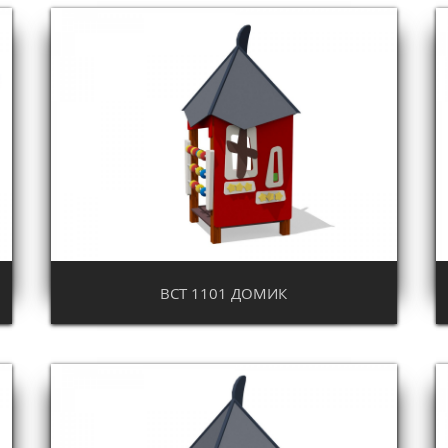
ВСТ 1101 ДОМИК