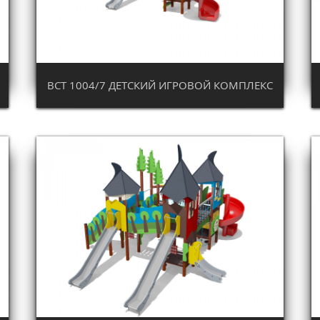
ВСТ 1004/7 ДЕТСКИЙ ИГРОВОЙ КОМПЛЕКС