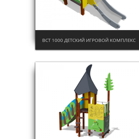
ВСТ 1000 ДЕТСКИЙ ИГРОВОЙ КОМПЛЕКС