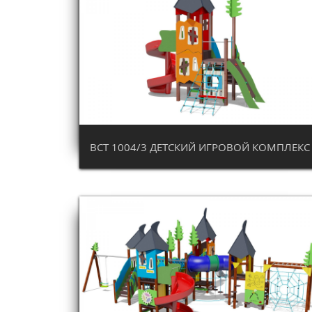
ВСТ 1004/3 ДЕТСКИЙ ИГРОВОЙ КОМПЛЕКС