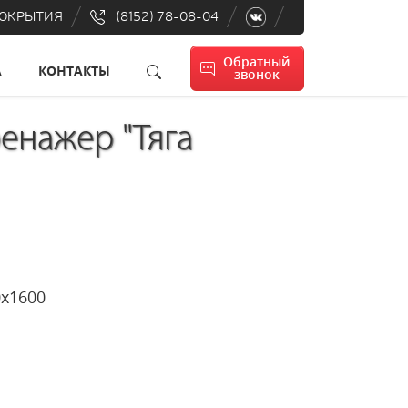
ПОКРЫТИЯ
(8152) 78-08-04
Обратный
А
КОНТАКТЫ
звонок
енажер "Тяга
900х1600