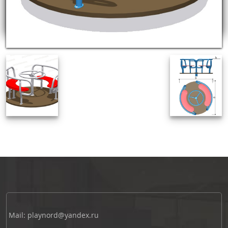
Mail: playnord@yandex.ru